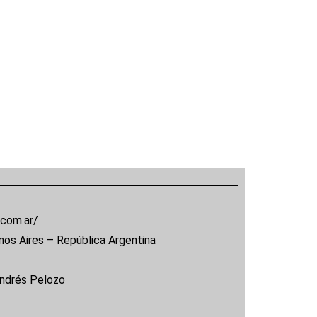
.com.ar/
nos Aires – República Argentina
Andrés Pelozo