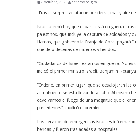
7 octubre, 2023
deramosdigital
Tras el sorpresivo ataque por tierra, mar y aire de
Israel afirmó hoy que el país “está en guerra” tras 
palestinos, que incluye la captura de soldados y c
Hamas, que gobierna la Franja de Gaza, pagará “un
que dejó decenas de muertos y heridos.
“Ciudadanos de Israel, estamos en guerra. No es 
indicó el primer ministro israelí, Benjamin Netany
“Ordené, en primer lugar, que se desalojaran las c
actualmente se está llevando a cabo. Al mismo ti
devolvamos el fuego de una magnitud que el enem
precedentes”, explicó el premier.
Los servicios de emergencias israelíes informaro
heridas y fueron trasladadas a hospitales.