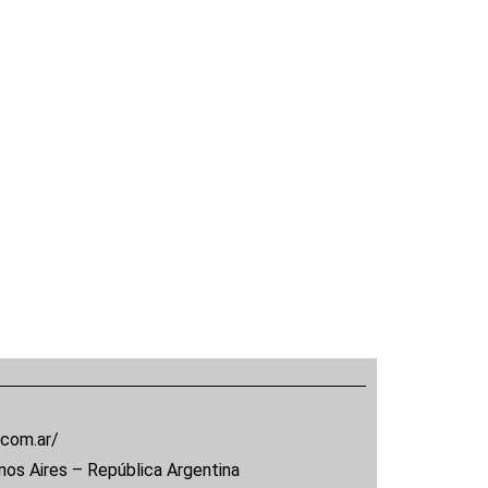
.com.ar/
nos Aires – República Argentina