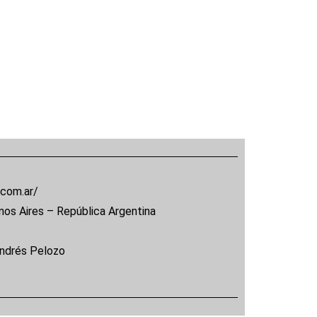
.com.ar/
nos Aires – República Argentina
Andrés Pelozo