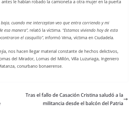
s antes le habían robado la camioneta a otra mujer en la puerta
se baja, cuando me interceptan veo que entra corriendo y mi
 de esa manera”,
relató la víctima.
“Estamos viviendo hoy de esta
contraron el casquillo”,
informó Virna, víctima en Ciudadela.
a, nos hacen llegar material constante de hechos delictivos,
mas del Mirador, Lomas del Millón, Villa Luzuriaga, Ingeniero
a Matanza, conurbano bonaerense.
Tras el fallo de Casación Cristina saludó a la
e
militancia desde el balcón del Patria